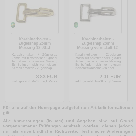
Karabinerhaken -
Karabinerhaken -
Zügelsnap 25mm
Zügelsnap 25mm
Messing 12-0013
Messing vernickelt 12-
0019
Karabinerhaken / Zügelsnap
Karabinerhaken, Zügelsnap
25mm mit feststehender, grader
25mm mit feststehender, grader
Aufnahme, aus massiv Messing
Aufnahme, aus massiv Messing
Es befinden sich von diesem
Es befinden sich von diesem
Karabinerhaken / Zügelsnap...
Bolzenkarabinerhaken noch...
3.83 EUR
2.01 EUR
inkl. gesetzl. MwSt. zzgl. Versandkosten
inkl. gesetzl. MwSt. zzgl. Versandkosten
Für alle auf der Homepage aufgeführten Artikelinformationen
gilt:
Alle Abmessungen (in mm) und Angaben sind auf Grund
vorgenommener Prüfungen ermittelt worden, dienen jedoch
nur als unverbindliche Richtwerte. Technische Änderungen