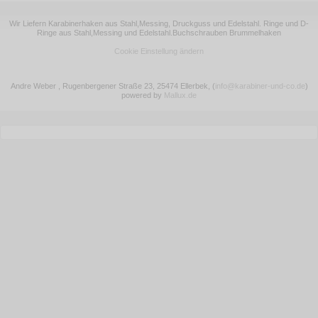
Wir Liefern Karabinerhaken aus Stahl,Messing, Druckguss und Edelstahl. Ringe und D-
Ringe aus Stahl,Messing und Edelstahl.Buchschrauben Brummelhaken
Cookie Einstellung ändern
Andre Weber , Rugenbergener Straße 23, 25474 Ellerbek,
(
info@karabiner-und-co.de
)
powered by
Mallux.de