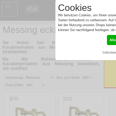
0
Cookies
Toggle
Menü
navigation
Wir benutzen Cookies, um Ihnen unser
Seiten fortlaufend zu verbessern. Auf
bei der Nutzung unseres Shops keinen
Messing eckiger Wirbel
können Sie nachfolgend festlegen, ob 
W
All
Sie finden hier Bolzenkarabinerhaken oder
einem
gradem
Karabinerhaken aus Messing mit
Drehwirbel.
Individue
Da die Bolzenkarabinerhaken oder
Karabinerhaken aus Messing bestehen, sind
sie
rostfrei!
Sortierung:
Anz. pro Seite:
Preis Filter: