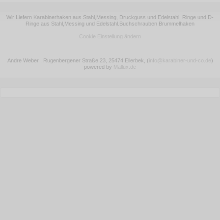
Wir Liefern Karabinerhaken aus Stahl,Messing, Druckguss und Edelstahl. Ringe und D-
Ringe aus Stahl,Messing und Edelstahl.Buchschrauben Brummelhaken
Cookie Einstellung ändern
Andre Weber , Rugenbergener Straße 23, 25474 Ellerbek,
(
info@karabiner-und-co.de
)
powered by
Mallux.de