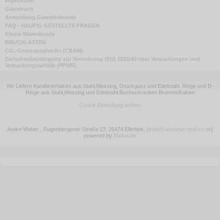
Impressum
Gästebuch
Anmeldung Gewerbekunde
FAQ - HÄUFIG GESTELLTE FRAGEN
Kleine Warenkunde
BRUCHLASTEN
CO₂-Grenzausgleichs (CBAM)
Zwischenbestätigung zur Verordnung (EU) 2025/40 über Verpackungen und
Verpackungsabfälle (PPWR)
Wir Liefern Karabinerhaken aus Stahl,Messing, Druckguss und Edelstahl. Ringe und D-
Ringe aus Stahl,Messing und Edelstahl.Buchschrauben Brummelhaken
Cookie Einstellung ändern
Andre Weber , Rugenbergener Straße 23, 25474 Ellerbek,
(
info@karabiner-und-co.de
)
powered by
Mallux.de